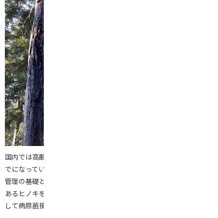
国内では高齢林が増加し、全国の人工林面積のうち51％を占めるま
でになっている。しかし高齢林での森林病害の発生パターンや病害
管理の基礎となる知見は乏しい。本申請では代表的な人工林樹種で
あるヒノキを対象に、漏脂症状樹病の発病プロセスの把握を目的と
して病原菌接種の実験系確立を目指す。