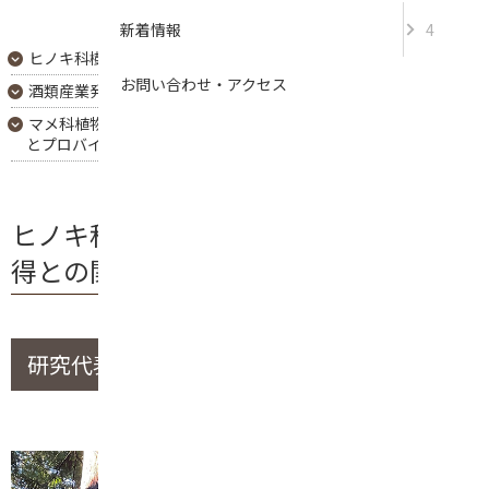
新着情報
4
ヒノキ科樹木における加齢と耐病性獲得との関係
お問い合わせ・アクセス
酒類産業発展のための発酵学・栽培学・酒育の融合
マメ科植物を鍵とした植物－微生物間コミュニケーションの解読
とプロバイオティクス創出
ヒノキ科樹木における加齢と耐病性獲
得との関係
研究代表者：鳥取大学 岩永 史子 講師