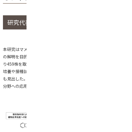
研究代表者：山口大学 前野 慎太朗 助教
本研究はマメ科植物をモデルに、植物と微生物の双方向的相互作用
の解明を目的として実施された。フィールド調査と微生物分離によ
り459株を取得し、一部で生育促進因子産生を確認した。さらに共
培養や接種試験、代謝物解析を通じて相互作用を評価し、新種候補
も見出した。これらの成果から、共生機構の理解深化と農業・食品
分野への応用可能性が示された。