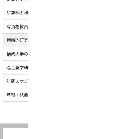
研究科の構成
および教員数
有資格教員と研究分野
横断的研究プロジェクト
構成大学の所在地
連合農学研究科規則集
年間スケジュール
年報・概要