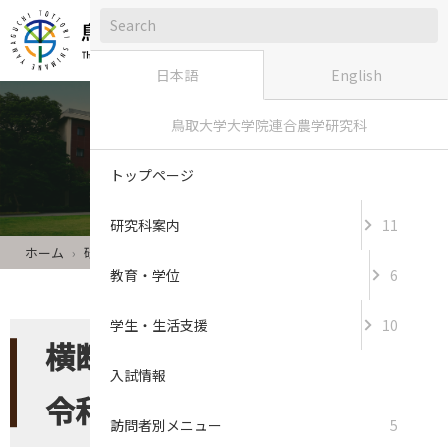
日本語
English
鳥取大学大学院連合農学研究科
研究科案内
トップページ
研究科案内
11
ホーム
研究科案内
横断的研究プロジェクト - 令和7年度
教育・学位
6
学生・生活支援
10
横断的研究プロジェクト -
入試情報
令和7年度
訪問者別メニュー
5