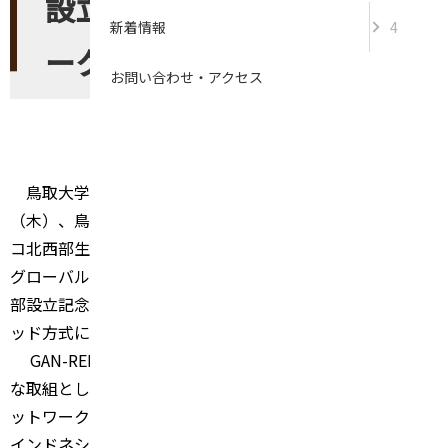
設立！グローバルネットワ
新着情報
4
ークをさらに拡充
お問い合わせ・アクセス
2025/12/09
イベント
鳥取大学大学院連合農学研究科は、2025
年11
月27
日
（木）、鳥取大学の海外教育研究拠点の一つであるメキシ
コ北西部生物学研究センター(CIBNOR)
において、2025
年度
グローバル同窓会ネットワーク（GAN-RENDAI
）中南米支
部設立記念イベントを対面及びオンラインによるハイブリ
ッド方式により開催しました。
GAN-RENDAI
は、鳥取大学の国際戦略を牽引する先駆的
な取組として、2017
年度に発足したグローバルな修了生ネ
ットワークです。これまでアジア・アフリカ地域（中国、
インドネシア、エジプト、エチオピア、バングラディシュ）