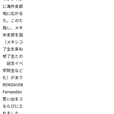
に海外支部を創設し、同窓生ネットワークの構築と世界各
地に広がる同窓生の活動のバックアップに務めてきまし
た。このたび、更なるグローバルネットワークの確立を目
指し、メキシコ北西部生物学研究センターにおいて、中南
米支部を設立しました。この中南米支部は、中南米地域
（メキシコ、ボリビア、ペルー、ホンジュラスなど）の修
了生を束ねる拠点となり、中南米地域からの留学生獲得や
修了生との研究活動の促進が期待されます。
記念イベントには、修了生を含め、CIBNOR
の研究者や大
学院生など50
名以上の出席者（オンライン参加約20
名を含
む）があり、河野連合農学研究科長の開会の挨拶とGAN-
RENDAI
の紹介の後、中南米支部代表の
Cristhian
Fernandez
（ボリビア出身）が支部代表の挨拶と鳥取での
思い出をスペイン語で紹介しました。
バングラデシュ支部
ならびにエチオピア支部からのビデオメッセージも紹介さ
れました。
続いて、メキシコ出身の修了生が鳥取での研究