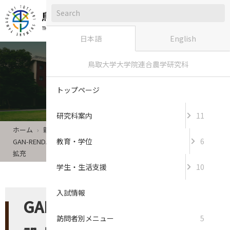
日本語
English
鳥取大学大学院連合農学研究科
新着情報
トップページ
研究科案内
11
ホーム
新着情報
教育・学位
6
GAN-RENDAI中南米支部を設立！グローバルネットワークをさらに
拡充
学生・生活支援
10
入試情報
GAN-RENDAI中南米支部を
訪問者別メニュー
5