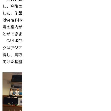
し、今後のGAN-RENDAI
運営に関する意見交換が行われま
した。施設視察としては、水産生態学部門の
Crisalejandra
Rivera Pérez
博士による研究紹介、ならびに、サボテン圃
場の案内があり、CIBNOR
における研究の一旦を垣間見るこ
とができました。
GAN-RENDAI
中南米支部設立により、修了生ネットワー
クはアジア・アフリカから中南米へと地理的な広がりを獲
得し、鳥取大学の国際的な研究・教育プログラムの発展に
向けた基盤がさらに強化されました。