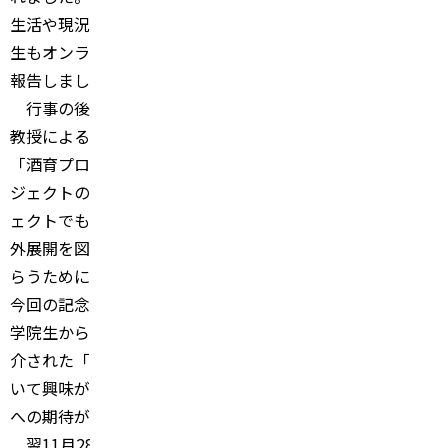
生活や現況について紹介し、エクアドルとキューバの修了
生もオンラインで参加し、現在行っている研究活動状況を
報告しました。
行事の後半には、山口大学の荒木教授、島根大学の松尾
教授による「酒育プロジェクト」の紹介が行われました。
「酒育プロジェクト」は連合農学研究科の横断的研究プロ
ジェクトの一つであり、連合農学研究科の特徴的なプロジ
ェクトでもあります。この度、この酒育プロジェクトの海
外展開を図り、メキシコでも広く日本酒について知っても
らうために、プロジェクトについての紹介を行いました。
今回の記念イベントを通し、参加したCIBNOR
の研究者や大
学院生からは、「鳥取大学に留学したい」という声や、紹
介された「酒育プロジェクト」をきっかけに「日本酒につ
いて興味がわいた」といった、今後の研究交流や学生派遣
への期待が高まる感想が聞かれました。
翌11
月28
日には、
Alfredo Ortega Rubio
所長を表敬訪問