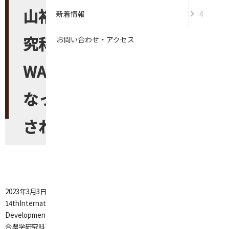
山裕基さん及び連合農学研
新着情報
4
究科1年生のGITHIGA JANE
お問い合わせ・アクセス
WANJIKUさんが筆頭著者と
なっている論文2報が表彰
されました。
2023/04/01
トピックス
2023
年
3
月
3
日～
5
日にカンボジアのシェムリアップにて開催された
The
14thInternational Conference on Environmental and Rural
Development (ICERD)
にて、連合農学研究科
2
年生の遠山裕基さん及び連
合農学研究科
1
年生の
GITHIGA JANE WANJIKU
さんが筆頭著者となって