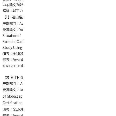
いる論文
2
報が表彰されました。
詳細は以下のとおりです。
【1】 遠山裕基さん
表彰部門：
Award of Excellent Paper
受賞論文：
Yuki Toyama, Asres Elias and Kumi Yasunobu. “The Current
Situationof
Farmers’Custom on Rice Seed Use in Cambodia: An Exploratory
Study Using the Micro Dataof Farmers in Takeo Province”.
備考：全
160
報中
4
報に授与
参考：
Awardsof Excellent Paper | International Society of
Environmental
and RuralDevelopment (
iserd.net
)
【
2
】
GITHIGA JANE WANJIKU
さん
表彰部門：
Award of Sustainability Promotion
受賞論文：
Jane Githiga, Asres Elias and Kumi Yasunobu.
“The Effect
of Globalgap
Certification on Horticulture Production in Kenya”.
備考：全
160
報中
1
報に授与
参考：
Awardof Sustainability Promotion | International Society