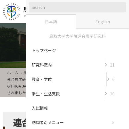
日本語
English
鳥取大学大学院連合農学研究科
新着情報
トップページ
研究科案内
11
ホーム
新着情報
教育・学位
6
連合農学研究科2年生の遠山裕基さん及び連合農学研究科1年生の
GITHIGA JANE WANJIKUさんが筆頭著者となっている論文2報が表彰
されました。
学生・生活支援
10
入試情報
連合農学研究科2年生の遠
訪問者別メニュー
5