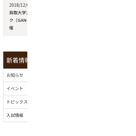
2018/12/06
イベント
鳥取大学大学院連合農学研究科グローバル同窓会ネットワー
ク〔GAN-RENDAI〕第2回国際会議・シンポジウムを北京で開
催
新着情報
お知らせ
イベント
トピックス
入試情報