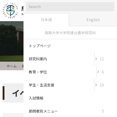
日本語
English
鳥取大学大学院連合農学研究科
新着情報
トップページ
研究科案内
11
ホーム
新着情報
教育・学位
6
学生・生活支援
10
イベント 記事一覧
入試情報
訪問者別メニュー
5