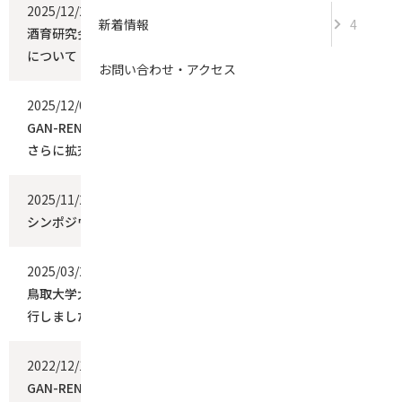
2025/12/25
イベント
新着情報
4
酒育研究会第7回集会「山陰地域で育まれる発酵の力」の開催
について
お問い合わせ・アクセス
2025/12/09
イベント
GAN-RENDAI中南米支部を設立！グローバルネットワークを
さらに拡充
2025/11/26
イベント
シンポジウムの開催について
2025/03/25
イベント
鳥取大学大学院連合農学研究科 学位記授与式（３月期）を挙
行しました
2022/12/13
イベント
GAN-RENDAIインドネシア支部交流集会及び2022年度総会を