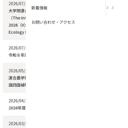
2026/07/28
お知らせ
New!
新着情報
4
大学院連合農学研究科３年生のLIU PEI-CHUさんが国際学会
（The International Conference on Mycorrhiza
お問い合わせ・アクセス
2026（ICOM 2026）)において“Mycorrhizal Functional
Ecology Poster Prize Runner-up”を受賞
2026/07/10
お知らせ
令和８年度前期・学位論文公開審査会について
2026/05/29
お知らせ
連合農学研究科・生産環境科学専攻2年生の酒井彩衣さんが中
国四国植物学会第82回大会 にて優秀発表賞を受賞しました
2026/04/24
お知らせ
2026年度前期学位申請について
2026/03/24
お知らせ