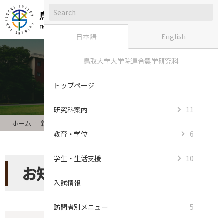
日本語
English
鳥取大学大学院連合農学研究科
新着情報
トップページ
研究科案内
11
ホーム
新着情報
教育・学位
6
学生・生活支援
10
お知らせ 記事一覧
入試情報
訪問者別メニュー
5