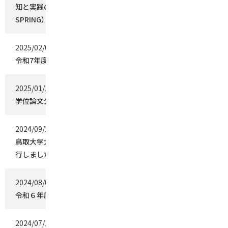
知と実践の融合による次世代博士人材育成プログラム（TU-
SPRING）の募集について
2025/02/06
お知らせ
令和7年度前期授業料免除申請について
2025/01/17
お知らせ
学位論文公開審査会について
2024/09/24
お知らせ
鳥取大学大学院連合農学研究科 学位記授与式（９月期）を挙
行しました
2024/08/08
お知らせ
令和６年度後期分授業料免除の申請について
2024/07/12
お知らせ