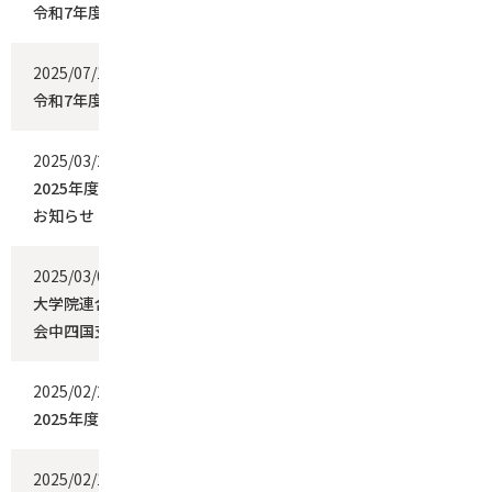
令和7年度後期分授業料免除の申請について
2025/07/11
お知らせ
令和7年度前期・学位論文公開審査会について
2025/03/25
お知らせ
2025年度国際学会・国際研究集会 発表学生援助（第1次）の
お知らせ
2025/03/03
お知らせ
大学院連合農学研究科３年生の小林雄晟さんが日本農芸化学
会中四国支部奨励賞（学生部門）を受賞
2025/02/25
お知らせ
2025年度4月・入学者選抜試験進学者合格者の発表
2025/02/18
お知らせ